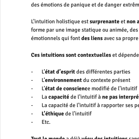
des émotions de panique et de danger extrêm
L’intuition holistique est 
surprenante
 et 
non 
forme par une image statique ou animée, des 
émotionnels qui font 
des liens
 avec sa propre 
Ces intuitions sont contextuelles
 et dépende
-       L’
état d’esprit
 des différentes parties
-       L’
environnement
 du contexte présent
-       L’
état de conscienc
e modifié de l’intuitif
-       La 
capacité
 de l’intuitif à 
ne pas interpré
-       La capacité de l’intuitif à rapporter ses
-       
L’éthique
 de l’intuitif 
-       Etc.
Tout le monde
 a déjà 
vécu des intuitions
 san