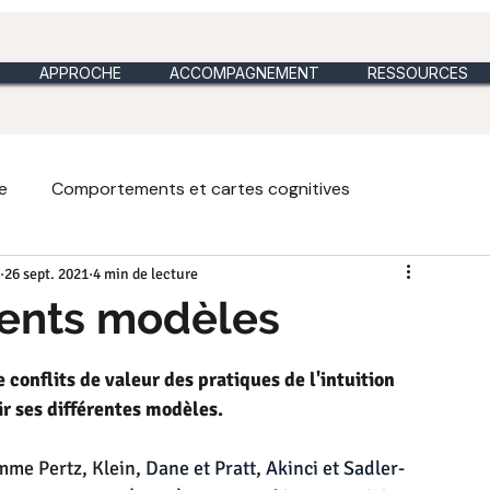
APPROCHE
ACCOMPAGNEMENT
RESSOURCES
e
Comportements et cartes cognitives
26 sept. 2021
4 min de lecture
es et analogies du jour
Métaphores vidéos
érents modèles
ique du dimanche
Intuition heuristique et holistique
onflits de valeur des pratiques de l'intuition 
ir ses différentes modèles.
me Pertz, Klein, 
Dane et Pratt
, 
Akinci et Sadler-