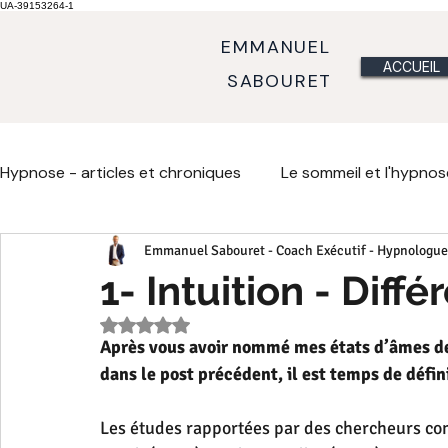
UA-39153264-1
EMMANUEL
ACCUEIL
SABOURET
Hypnose - articles et chroniques
Le sommeil et l'hypnos
Emmanuel Sabouret - Coach Exécutif - Hypnologue
Métaphores comportement et émotions
Métaphor
1- Intuition - Diff
Noté NaN étoiles sur 5.
Communiquer
Fondement de l'hypnose
Chron
Après vous avoir nommé mes états d’âmes de c
dans le post précédent, il est temps de défin
Crise de milieu de vie
Crise
Les études rapportées par des chercheurs com