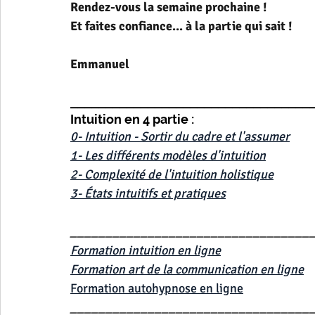
Rendez-vous la semaine prochaine !
Et faites confiance... à la partie qui sait !
Emmanuel
__________________________________
Intuition en 4 partie :
0- Intuition - Sortir du cadre et l'assumer
1- Les différents modèles d'intuition
2- Complexité de l'intuition holistique
3- États intuitifs et pratiques
__________________________________
Formation intuition en ligne
Formation art de la communication en ligne
Formation autohypnose en ligne
__________________________________