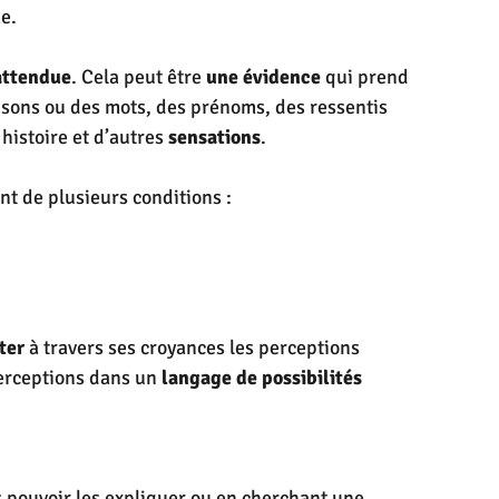
e.
attendue
. Cela peut être 
une évidence
 qui prend 
sons ou des mots, des prénoms, des ressentis 
histoire et d’autres 
sensations
.
nt de plusieurs conditions :
ter
 à travers ses croyances les perceptions
 perceptions dans un 
langage de possibilités
s pouvoir les expliquer ou en cherchant une 