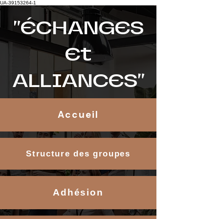
UA-39153264-1
"ÉCHANGES
Et
ALLIANCES"
Accueil
Structure des groupes
Adhésion