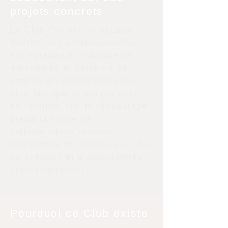
projets concrets
Le Club Pro est un espace
destiné aux professionnels,
entrepreneurs, travailleurs
autonomes et porteurs de
projets qui souhaitent aller
plus loin que la simple mise
en relation. Ici, le réseautage
prend la forme de
collaborations réelles,
d'échanges de ressources, de
co-création et d'opportunités
professionnelles.
Pourquoi ce Club existe