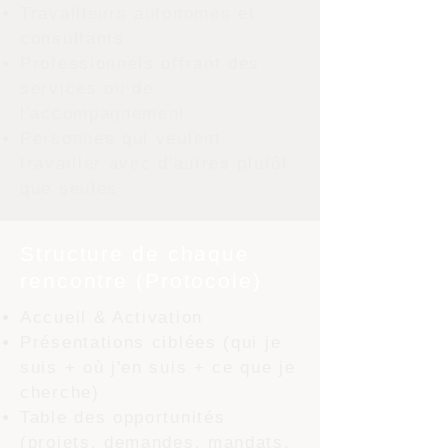
Travailleurs autonomes et
consultants
Professionnels offrant des
services ou de
l'accompagnement
Personnes qui veulent
travailler avec d'autres plutôt
que seules
Structure de chaque
rencontre (Protocole)
Accueil & Activation
Présentations ciblées (qui je
suis + où j'en suis + ce que je
cherche)
Table des opportunités
(projets, demandes, mandats,