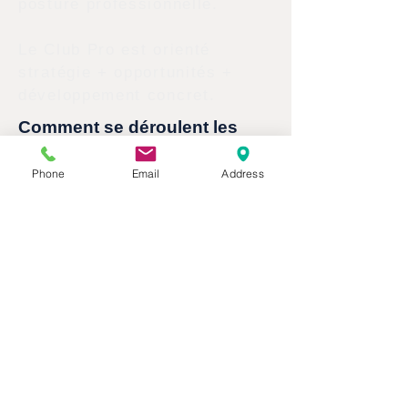
posture professionnelle.
Le Club Pro est orienté
stratégie + opportunités +
développement concret.
Comment se déroulent les
rencontres du Club Pro ?
Phone
Email
Address
Les rencontres sont guidées
par un protocole structuré :
Mise en lien intelligente,
Partage d’opportunités
d’affaires,
Temps pour présenter votre
activité,
Clarification de vos besoins
actuels,