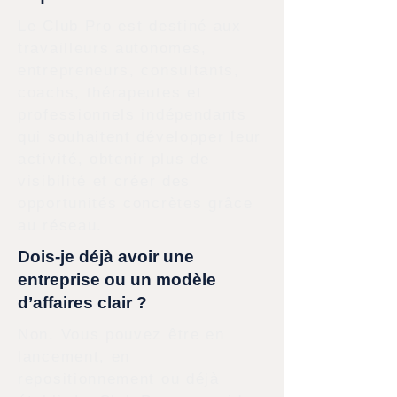
Le Club Pro est destiné aux
travailleurs autonomes,
entrepreneurs, consultants,
coachs, thérapeutes et
professionnels indépendants
qui souhaitent développer leur
activité, obtenir plus de
visibilité et créer des
opportunités concrètes grâce
au réseau.
Dois-je déjà avoir une
entreprise ou un modèle
d’affaires clair ?
Non. Vous pouvez être en
lancement, en
repositionnement ou déjà