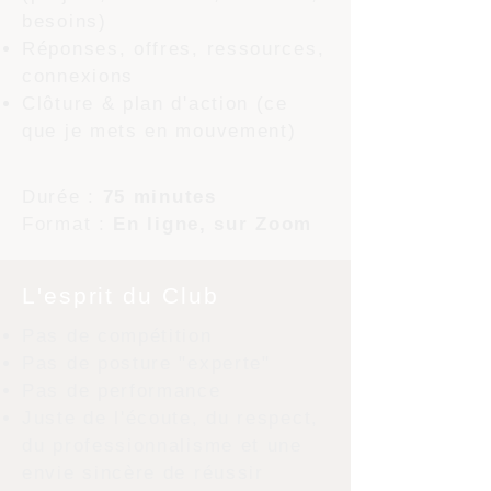
besoins)
Réponses, offres, ressources,
connexions
Clôture & plan d'action (ce
que je mets en mouvement)
Durée :
75 minutes
Format :
En ligne, sur Zoom
L'esprit du Club
Pas de compétition
Pas de posture "experte"
Pas de performance
Juste de l'écoute, du respect,
du professionnalisme et une
envie sincère de réussir