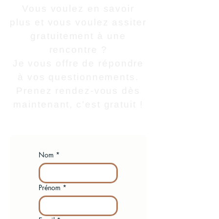
Vous voulez en savoir
plus et vous voulez assiter
gratuitement à une
rencontre ?
Je vous offre de répondre
à vos questionnements.
Prenez rendez-vous dès
maintenant, c'est gratuit !
Nom
*
Prénom
*