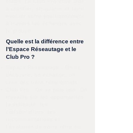
établi. Le Club Pro vous aide
à clarifier, structurer et faire
évoluer votre positionnement
à travers les échanges avec
le groupe.
Quelle est la différence entre
l’Espace Réseautage et le
Club Pro ?
Espace Réseautage : On se
découvre, on échange, on
crée des liens relationnels.
Club Pro : On va plus loin. On
travaille sur les opportunités,
la visibilité, les
collaborations, les
recommandations et
l’évolution de votre offre ou