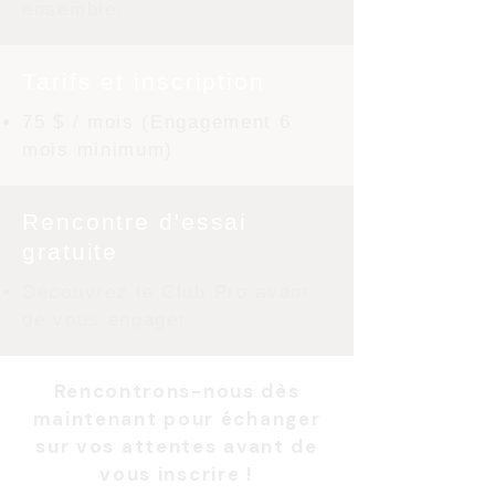
ensemble.
Tarifs et inscription
75 $ / mois (Engagement 6
mois minimum)
Rencontre d'essai
gratuite
Découvrez le Club Pro avant
de vous engager.
Rencontrons-nous dès
maintenant pour échanger
sur vos attentes avant de
vous inscrire !