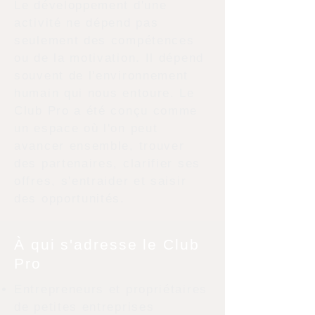
Le développement d'une
activité ne dépend pas
seulement des compétences
ou de la motivation. Il dépend
souvent de l'environnement
humain qui nous entoure. Le
Club Pro a été conçu comme
un espace où l'on peut
avancer ensemble, trouver
des partenaires, clarifier ses
offres, s'entraider et saisir
des opportunités.
À qui s'adresse le Club
Pro
Entrepreneurs et propriétaires
de petites entreprises