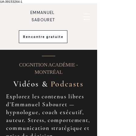
UA-39153264-1
EMMANUEL
SABOURET
Rencontre gratuite
COGNITION ACADÉMIE -
MONTRÉAL
Vidéos &
Podcasts
Explorez les contenus libres
d'Emmanuel Sabouret —
hypnologue, coach exécutif,
auteur. Stress, comportement,
communication stratégique et
prise de décision.