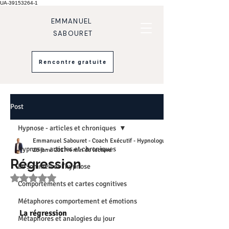
UA-39153264-1
EMMANUEL
SABOURET
Rencontre gratuite
Post
Hypnose - articles et chroniques
Emmanuel Sabouret - Coach Exécutif - Hypnologue
Hypnose - articles et chroniques
26 janv. 2017
4 min de lecture
Régression
Le sommeil et l'hypnose
Noté NaN étoiles sur 5.
Comportements et cartes cognitives
Métaphores comportement et émotions
La régression
Métaphores et analogies du jour