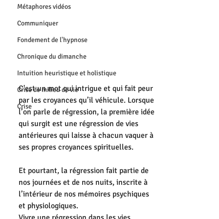
Métaphores vidéos
Communiquer
Fondement de l'hypnose
Chronique du dimanche
Intuition heuristique et holistique
C'est un mot qui intrigue et qui fait peur 
Crise de milieu de vie
par les croyances qu’il véhicule. Lorsque 
Crise
l’on parle de régression, la première idée 
qui surgit est une régression de vies 
antérieures qui laisse à chacun vaquer à 
ses propres croyances spirituelles.
Et pourtant, la régression fait partie de 
nos journées et de nos nuits, inscrite à 
l’intérieur de nos mémoires psychiques 
et physiologiques.
Vivre une régression dans les vies 