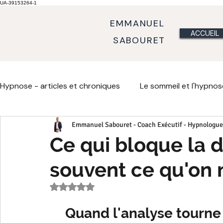
UA-39153264-1
EMMANUEL
ACCUEIL
SABOURET
Hypnose - articles et chroniques
Le sommeil et l'hypnos
Emmanuel Sabouret - Coach Exécutif - Hypnologue
Métaphores comportement et émotions
Métaphor
Ce qui bloque la d
souvent ce qu'on 
Communiquer
Fondement de l'hypnose
Chron
Noté NaN étoiles sur 5.
Crise de milieu de vie
Crise
Quand l'analyse tourne 