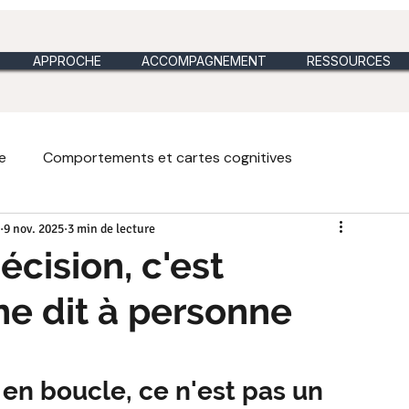
APPROCHE
ACCOMPAGNEMENT
RESSOURCES
e
Comportements et cartes cognitives
9 nov. 2025
3 min de lecture
es et analogies du jour
Métaphores vidéos
écision, c'est
ne dit à personne
ique du dimanche
Intuition heuristique et holistique
en boucle, ce n'est pas un 