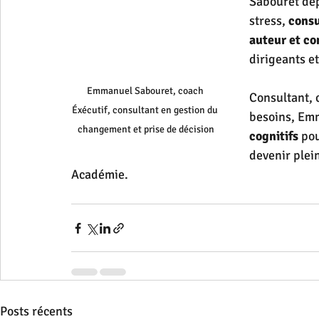
Sabouret dep
stress, 
cons
auteur et co
dirigeants e
Emmanuel Sabouret, coach 
Consultant, 
Éxécutif, consultant en gestion du 
besoins, Em
changement et prise de décision
cognitifs
 po
devenir plei
Académie.
Posts récents