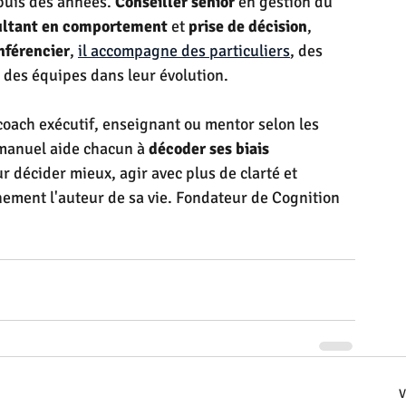
uis des années. 
Conseiller senior
 en gestion du 
ultant en comportement
 et 
prise de décision
, 
nférencier
, 
il accompagne des particuliers
, des 
t des équipes dans leur évolution.
coach exécutif, enseignant ou mentor selon les 
manuel aide chacun à 
décoder ses biais 
ur décider mieux, agir avec plus de clarté et 
nement l'auteur de sa vie. Fondateur de Cognition 
V