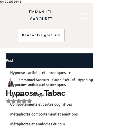
UA-39153264-1
EMMANUEL
SABOURET
Rencontre gratuite
Post
Hypnose - articles et chroniques
Emmanuel Sabouret - Coach Exécutif - Hypnologue
Hypnose - articles et chroniques
4 déc. 2015
3 min de lecture
Hypnose - Tabac
Le sommeil et l'hypnose
Noté NaN étoiles sur 5.
Comportements et cartes cognitives
Métaphores comportement et émotions
Métaphores et analogies du jour