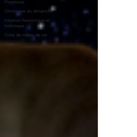
l'hypnose
Chronique du dimanche
Intuition heuristique et
holistique
Crise de milieu de vie
Crise