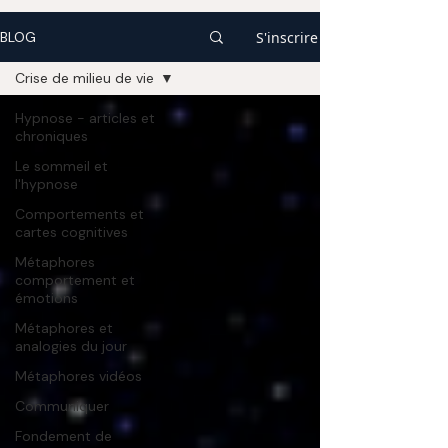
S'inscrire
BLOG
Crise de milieu de vie
Hypnose - articles et
chroniques
Le sommeil et
l'hypnose
Comportements et
cartes cognitives
Métaphores
comportement et
émotions
Métaphores et
analogies du jour
Métaphores vidéos
Communiquer
Fondement de