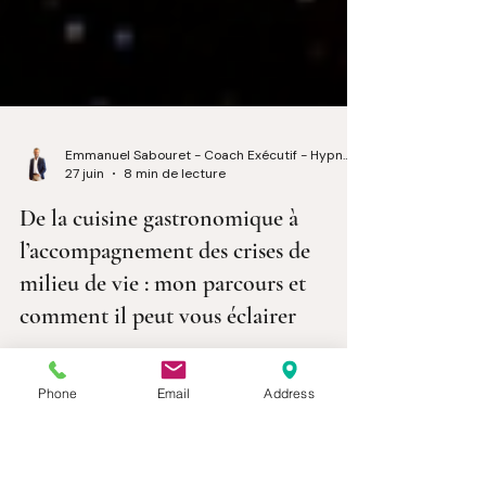
Emmanuel Sabouret - Coach Exécutif - Hypnologue
27 juin
8 min de lecture
De la cuisine gastronomique à
l’accompagnement des crises de
milieu de vie : mon parcours et
comment il peut vous éclairer
Phone
Email
Address
Je connais cette sensation. Je l’ai vécue. Et
c’est précisément cette expérience, couplée à
mon parcours atypique, qui m’a conduit à
accompagner aujourd’hui des centaines de