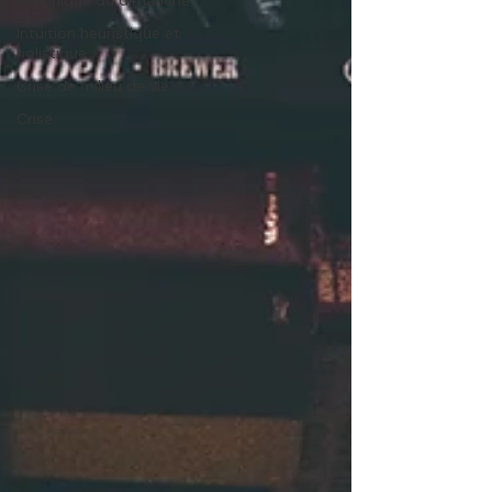
Chronique du dimanche
Intuition heuristique et
holistique
Crise de milieu de vie
Crise