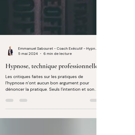
Emmanuel Sabouret - Coach Exécutif - Hypnologue
5 mai 2024
6 min de lecture
Hypnose, technique professionnelle
Les critiques faites sur les pratiques de
l’hypnose n’ont aucun bon argument pour
dénoncer la pratique. Seuls l’intention et son
usage...