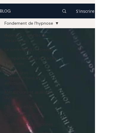
S'inscrire
BLOG
Fondement de l'hypnose
Hypnose - articles et
chroniques
Le sommeil et l'hypnose
Comportements et cartes
cognitives
Métaphores
comportement et
émotions
Métaphores et analogies
du jour
Métaphores vidéos
Communiquer
Fondement de l'hypnose