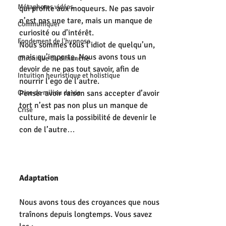
Métaphores vidéos
qui profite aux moqueurs. Ne pas savoir 
n’est pas une tare, mais un manque de 
Communiquer
curiosité ou d’intérêt.
Fondement de l'hypnose
Nous sommes tous l’idiot de quelqu’un, 
mais qu’importe. Nous avons tous un 
Chronique du dimanche
devoir de ne pas tout savoir, afin de 
Intuition heuristique et holistique
nourrir l’ego de l’autre.
Crise de milieu de vie
Penser avoir raison sans accepter d’avoir 
tort n’est pas non plus un manque de 
Crise
culture, mais la possibilité de devenir le 
con de l’autre…
Adaptation
Nous avons tous des croyances que nous 
traînons depuis longtemps. Vous savez 