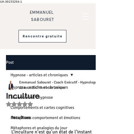
UA-39153264-1
EMMANUEL
SABOURET
Rencontre gratuite
Post
Hypnose - articles et chroniques
Emmanuel Sabouret - Coach Exécutif - Hypnologue
Hypnose - articles et chroniques
22 août 2017
3 min de lecture
Inculture
Le sommeil et l'hypnose
Noté NaN étoiles sur 5.
Comportements et cartes cognitives
Inculture
Métaphores comportement et émotions
Métaphores et analogies du jour
L’inculture n’est qu’un état de l’instant 