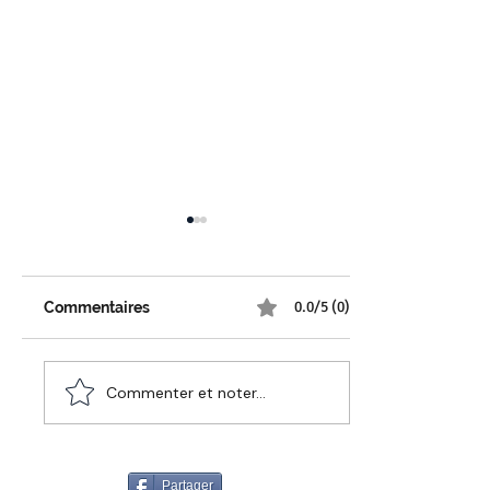
0.0/5 (0)
Commentaires
Commenter et noter...
Maturité, sagesse et
lâcher-prise : l'art de
vieillir autrement après
50 ans
Partager