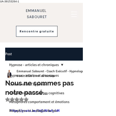
UA-39153264-1
EMMANUEL
SABOURET
Rencontre gratuite
Post
Hypnose - articles et chroniques
Emmanuel Sabouret - Coach Exécutif - Hypnologue
Hypnose - articles et chroniques
6 août 2020
1 min de lecture
Nous ne sommes pas
Le sommeil et l'hypnose
notre passé...
Comportements et cartes cognitives
Noté NaN étoiles sur 5.
Métaphores comportement et émotions
Métaphores et analogies du jour
https://youtu.be/54QJNtuApbM