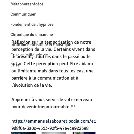
Métaphores vidéos
Communiquer
Fondement de l'hypnose
Chronique du dimanche
Réflexion sur la temporisation de notre 
Intuition heuristique et holistique
perception de la vie. Certains vivent dans 
Crise de milieu de vie
le présent, d'autres dans le passé ou le 
futur. Cette perception peut être aidante 
Crise
ou limitante mais dans tous les cas, une 
barrière à la communication et à 
l'évolution de la vie. 
Apprenez à vous servir de votre cerveau 
pour devenir incontournable !!!
https://emmanuelsabouret.podia.com/e1
9d8f0a-3a0c-4513-92f5-47e4c9922398