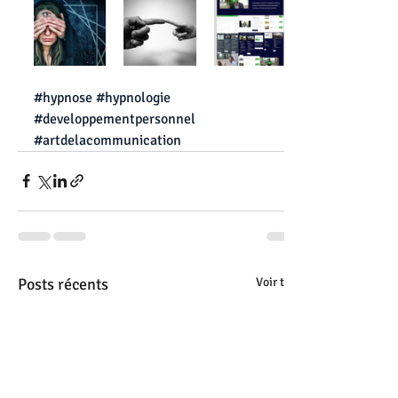
#hypnose
#hypnologie
#developpementpersonnel
#artdelacommunication
Posts récents
Voir tout