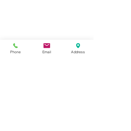
Phone
Email
Address
EMMANUEL SABOURET
« L'évolution n'est pas un hasard. Elle est le
résultat d'une compréhension lucide et d'une
action stratégique. »
ACCOMPAGNEMENT