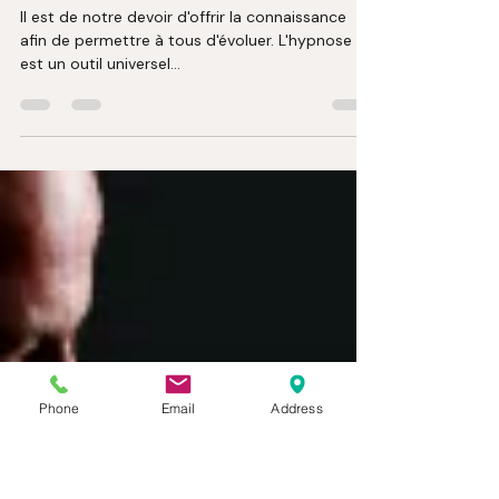
Emmanuel Sabouret - Coach Exécutif - Hypnologue
16 avr. 2023
3 min de lecture
Hypnose, fin d'un cycle ?
Il est de notre devoir d'offrir la connaissance
afin de permettre à tous d'évoluer. L'hypnose
est un outil universel...
Phone
Email
Address