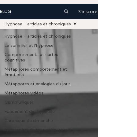
S'inscrire
BLOG
Hypnose - articles et chroniques
Hypnose - articles et chroniques
Le sommeil et l'hypnose
Comportements et cartes
cognitives
Métaphores comportement et
émotions
Métaphores et analogies du jour
Métaphores vidéos
Communiquer
Fondement de l'hypnose
Chronique du dimanche
Intuition heuristique et holistique