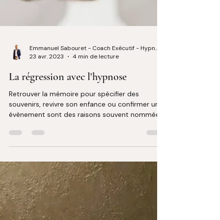
Emmanuel Sabouret - Coach Exécutif - Hypnologue
23 avr. 2023
4 min de lecture
La régression avec l'hypnose
Retrouver la mémoire pour spécifier des
souvenirs, revivre son enfance ou confirmer un
évènement sont des raisons souvent nommées
par les cl