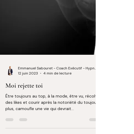
Emmanuel Sabouret - Coach Exécutif - Hypnologue
12 juin 2023
4 min de lecture
Moi rejette toi
Être toujours au top, à la mode, être vu, récolter
des likes et courir après la notoriété du toujours