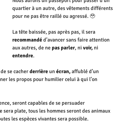
Nous aurons un passeport pour passer d’un 
quartier à un autre, des vêtements différents 
pour ne pas être raillé ou agressé. 🥹
La tête baissée, pas après pas, il sera 
recommandé 
d’avancer sans faire attention 
aux autres, de ne 
pas parler
, ni 
voir,
 ni 
entendre
. 
 de se cacher 
derrière
 un 
écran,
 affublé d’un 
ner les propos pour humilier celui à qui l’on 
ence, seront capables de se persuader 
rre sera plate, tous les hommes seront des animaux 
outes les espèces vivantes sera possible.