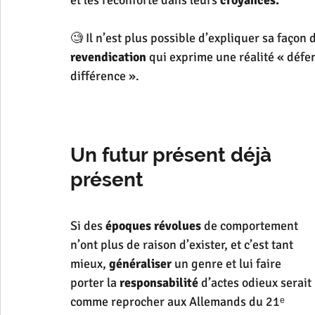
et les réconforte dans leurs 
croyances.
🧐 Il n’est plus possible d’expliquer sa façon
revendication
 qui exprime une réalité « défen
différence ».
Un futur présent déjà 
présent
Si des 
époques révolues
 de comportement 
n’ont plus de raison d’exister, et c’est tant 
mieux, 
généraliser
 un genre et lui faire 
porter la 
responsabilité
 d’actes odieux serait 
comme reprocher aux Allemands du 21ᵉ 