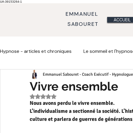
UA-39153264-1
EMMANUEL
ACCUEIL
SABOURET
Hypnose - articles et chroniques
Le sommeil et l'hypnos
Emmanuel Sabouret - Coach Exécutif - Hypnologue
Métaphores comportement et émotions
Métaphor
Vivre ensemble
Noté NaN étoiles sur 5.
Communiquer
Fondement de l'hypnose
Chron
Nous avons perdu le vivre ensemble.
L’individualisme a sectionné la société. L’his
culture et parlera de guerres de générations
Crise de milieu de vie
Crise