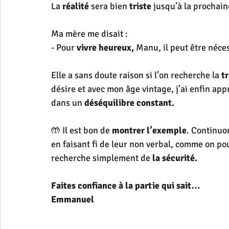
La 
réalité 
sera bien 
triste
 jusqu’à la prochai
Ma mère me disait :
- Pour 
vivre heureux,
 Manu, il peut être néce
Elle a sans doute raison si l’on recherche la 
t
désire et avec mon âge vintage, j’ai enfin appr
dans un 
déséquilibre constant.
🤲 Il est bon de 
montrer l’exemple
. Continuon
en faisant fi de leur non verbal, comme on pou
recherche simplement de 
la sécurité.
Faites confiance à la partie qui sait…
Emmanuel