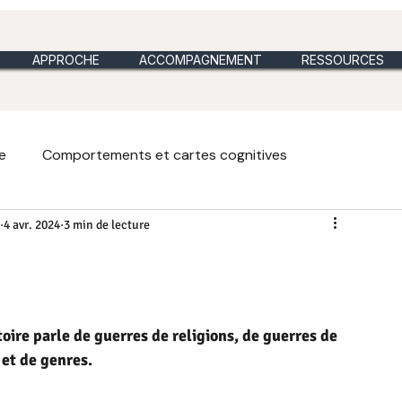
APPROCHE
ACCOMPAGNEMENT
RESSOURCES
e
Comportements et cartes cognitives
4 avr. 2024
3 min de lecture
es et analogies du jour
Métaphores vidéos
ique du dimanche
Intuition heuristique et holistique
toire parle de guerres de religions, de guerres de 
 et de genres.